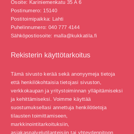
Osoite: Kariniemenkatu 35 A 6
Postinumero: 15140
Postitoimipaikka: Lahti
Puhelinnumero: 040 777 4144
Sähköpostiosoite: malla@kukkatila.fi
Rekisterin käyttötarkoitus
Tämä sivusto kerää sekä anonyymeja tietoja
että henkilökohtaisia tietojasi sivuston,
verkkokaupan ja yritystoiminnan ylläpitämiseksi
ja kehittämiseksi. Voimme käyttää
suostumuksellasi annettuja henkilötietoja
tilausten toimittamiseen,
markkinointitarkoituksiin,
asiakaspalvelutilanteisiin tai yhteydenpitoon