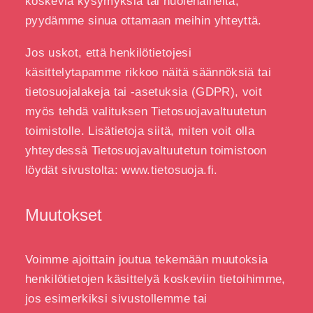
koskevia kysymyksiä tai huolenaiheita,
pyydämme sinua ottamaan meihin yhteyttä.
Jos uskot, että henkilötietojesi
käsittelytapamme rikkoo näitä säännöksiä tai
tietosuojalakeja tai -asetuksia (GDPR), voit
myös tehdä valituksen Tietosuojavaltuutetun
toimistolle. Lisätietoja siitä, miten voit olla
yhteydessä Tietosuojavaltuutetun toimistoon
löydät sivustolta: www.tietosuoja.fi.
Muutokset
Voimme ajoittain joutua tekemään muutoksia
henkilötietojen käsittelyä koskeviin tietoihimme,
jos esimerkiksi sivustollemme tai