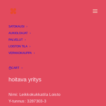
SATOKAUSI
AUKIOLOAJAT
PALVELUT
PÄIVITETTY 26.6.2024
LOISTON TILA
VERKKOKAUPPA
Verkkosivustomme osoite on: https://kukkatila.fi
CART
Rekisterinpitäjä ja rekisteriasioita
hoitava yritys
Nimi: Leikkokukkatila Loisto
Y-tunnus: 3287303-3